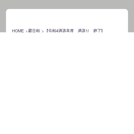
HOME
蔵日和
【令和4酒造年度 酒造り 終了】
【令和4酒造年度 酒造り 終
了】
2023年4月25日
動
画
プ
レ