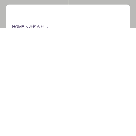
HOME
お知らせ
【お知らせ】 薫長 桃色にごり酒の赤色色素は紅麹色素ではあ
りません。
【お知らせ】 薫長 桃色にごり酒
の赤色色素は紅麹色素ではありま
せん。
2024年3月25日
3/24㈰に小林製薬の紅麹原料を着色料に使用した