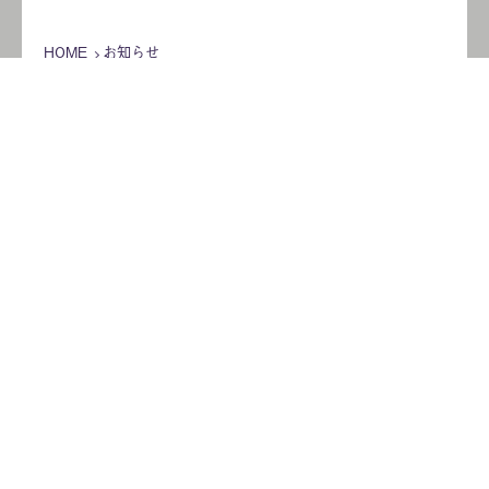
HOME
お知らせ
2022年7月の記事
2022.07.29
今だけ！期間限定でおすすめの日本酒がお得
★【夏のまとめ買いキャ ンペーン】
2022.07.01
期間限定★日田祇園ラベルご購入者へ【純米