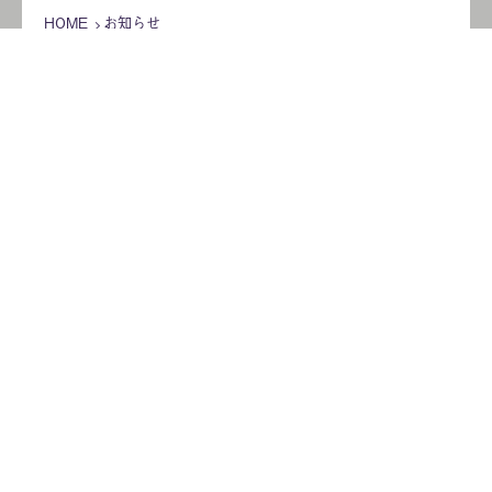
HOME
お知らせ
2023年8月の記事
2023.08.08
御盆期間の営業日のお知らせ
2023.08.04
【ショッピングサイト】お盆休み期間中の商
品発送について